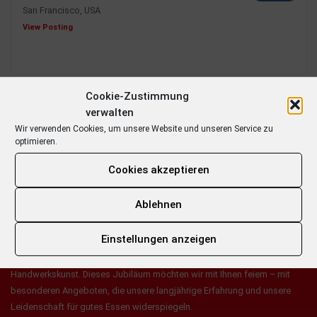
San Francisco, USA
View Posting
Cookie-Zustimmung
verwalten
Wir verwenden Cookies, um unsere Website und unseren Service zu
optimieren.
Cookies akzeptieren
Ablehnen
ÜBER UNS
Einstellungen anzeigen
Seit 40 Jahren steht der Name Ostholthoff für Qualität, Genuss und echte
Handwerkskunst. Dieses Jubiläum möchten wir mit Ihnen feiern – mit
besonderen Angeboten, die unsere langjährige Erfahrung und unsere
Leidenschaft für gutes Essen widerspiegeln.