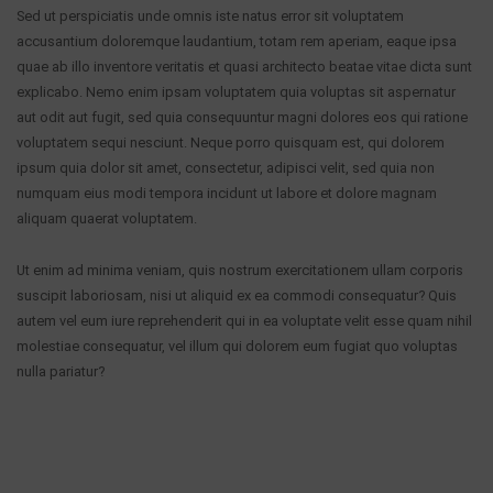
Sed ut perspiciatis unde omnis iste natus error sit voluptatem
accusantium doloremque laudantium, totam rem aperiam, eaque ipsa
quae ab illo inventore veritatis et quasi architecto beatae vitae dicta sunt
explicabo. Nemo enim ipsam voluptatem quia voluptas sit aspernatur
aut odit aut fugit, sed quia consequuntur magni dolores eos qui ratione
voluptatem sequi nesciunt. Neque porro quisquam est, qui dolorem
ipsum quia dolor sit amet, consectetur, adipisci velit, sed quia non
numquam eius modi tempora incidunt ut labore et dolore magnam
aliquam quaerat voluptatem.
Ut enim ad minima veniam, quis nostrum exercitationem ullam corporis
suscipit laboriosam, nisi ut aliquid ex ea commodi consequatur? Quis
autem vel eum iure reprehenderit qui in ea voluptate velit esse quam nihil
molestiae consequatur, vel illum qui dolorem eum fugiat quo voluptas
nulla pariatur?