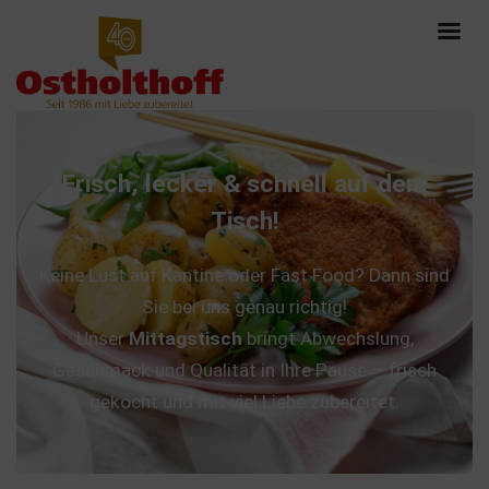
Frisch, lecker & schnell auf dem
Tisch!
Keine Lust auf Kantine oder Fast Food? Dann sind
Sie bei uns genau richtig!
Unser
Mittagstisch
bringt Abwechslung,
Geschmack und Qualität in Ihre Pause – frisch
gekocht und mit viel Liebe zubereitet.