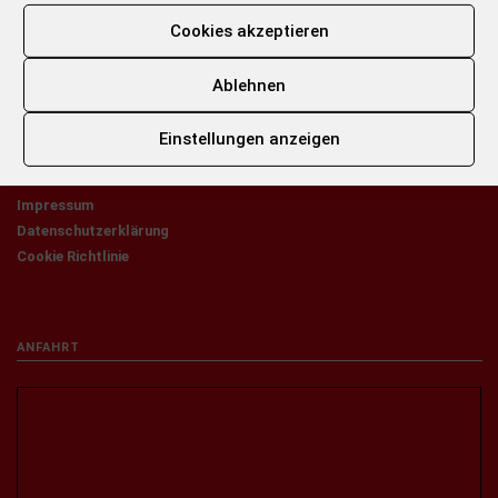
Leidenschaft für gutes Essen widerspiegeln.
Cookies akzeptieren
Ablehnen
INFORMATIONEN
Einstellungen anzeigen
Startseite
Kontakt
Impressum
Datenschutzerklärung
Cookie Richtlinie
ANFAHRT