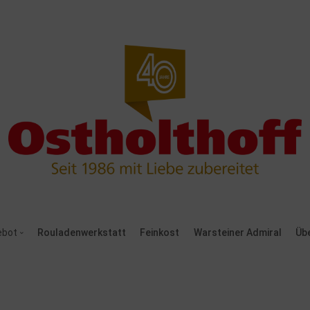
ebot
Rouladenwerkstatt
Feinkost
Warsteiner Admiral
Üb
e zum Jubiläum
s Frühstück