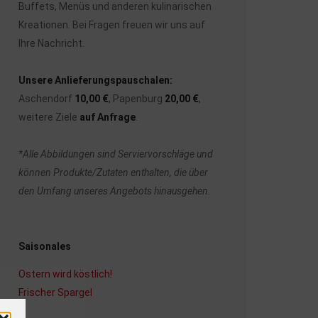
Buffets, Menüs und anderen kulinarischen
Kreationen. Bei Fragen freuen wir uns auf
Ihre Nachricht.
Unsere Anlieferungspauschalen:
Aschendorf
10,00 €
, Papenburg
20,00 €
,
weitere Ziele
auf Anfrage
.
*Alle Abbildungen sind Serviervorschläge und
können Produkte/Zutaten enthalten, die über
den Umfang unseres Angebots hinausgehen.
Saisonales
Ostern wird köstlich!
Frischer Spargel