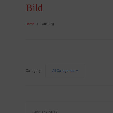
Brotzeit
Bild
Suppen 
Party-B
Home
Our Blog
Buffet „
Mittags
Großver
Busines
Category:
All Categories
Februar 9, 2017