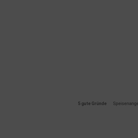
5 gute Gründe
Speisenang
Angebot
Rund um