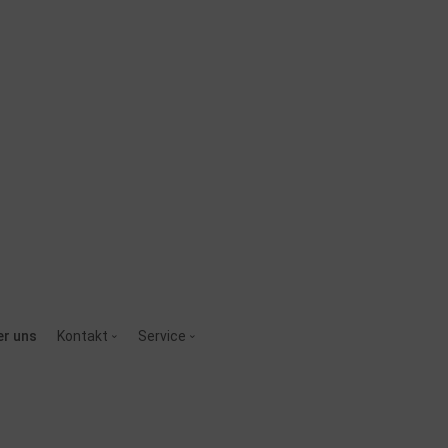
er uns
Kontakt
Service
Schnelles Kontaktformular
So planen Sie Ihre Feier richtig
Kontaktformular mit Checkliste
Empfehlungen