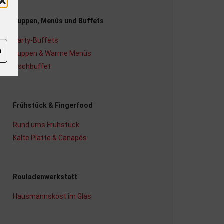
Suppen, Menüs und Buffets
Party-Buffets
n
Suppen & Warme Menüs
Fischbuffet
Frühstück & Fingerfood
Rund ums Frühstück
Kalte Platte & Canapés
Rouladenwerkstatt
Hausmannskost im Glas